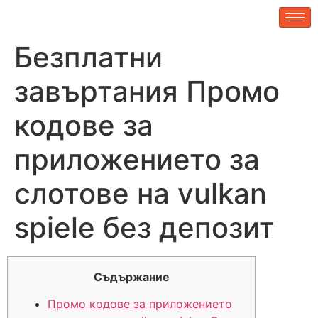
Безплатни
завъртания Промо
кодове за
приложението за
слотове на vulkan
spiele без депозит
Съдържание
Промо кодове за приложението