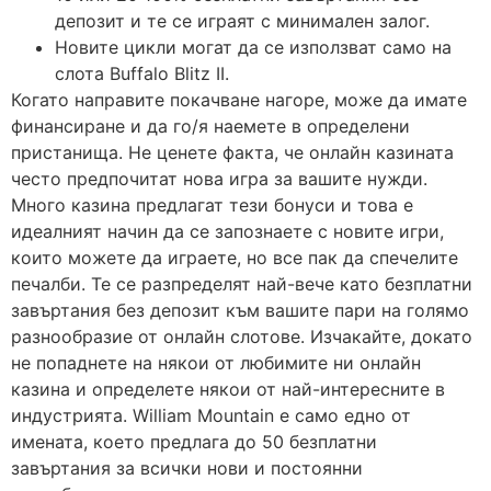
депозит и те се играят с минимален залог.
Новите цикли могат да се използват само на
слота Buffalo Blitz II.
Когато направите покачване нагоре, може да имате
финансиране и да го/я наемете в определени
пристанища. Не ценете факта, че онлайн казината
често предпочитат нова игра за вашите нужди.
Много казина предлагат тези бонуси и това е
идеалният начин да се запознаете с новите игри,
които можете да играете, но все пак да спечелите
печалби. Те се разпределят най-вече като безплатни
завъртания без депозит към вашите пари на голямо
разнообразие от онлайн слотове. Изчакайте, докато
не попаднете на някои от любимите ни онлайн
казина и определете някои от най-интересните в
индустрията. William Mountain е само едно от
имената, което предлага до 50 безплатни
завъртания за всички нови и постоянни