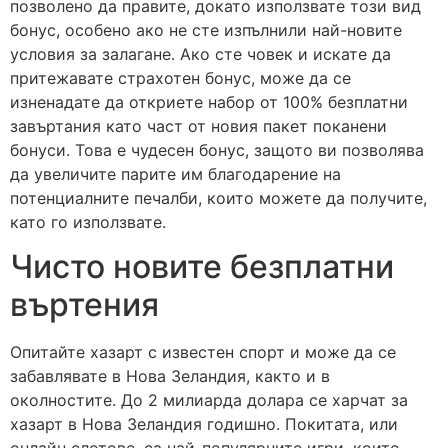
позволено да правите, докато използвате този вид
бонус, особено ако не сте изпълнили най-новите
условия за залагане. Ако сте човек и искате да
притежавате страхотен бонус, може да се
изненадате да откриете набор от 100% безплатни
завъртания като част от новия пакет поканени
бонуси. Това е чудесен бонус, защото ви позволява
да увеличите парите им благодарение на
потенциалните печалби, които можете да получите,
като го използвате.
Чисто новите безплатни
въртения
Опитайте хазарт с известен спорт и може да се
забавлявате в Нова Зеландия, както и в
околностите. До 2 милиарда долара се харчат за
хазарт в Нова Зеландия годишно. Покитата, или