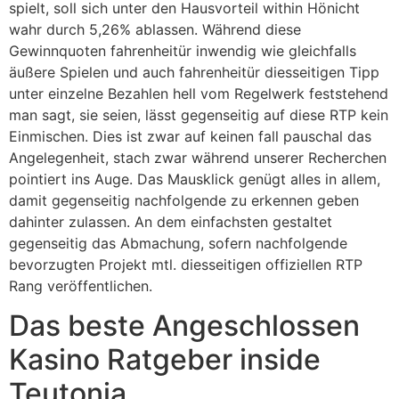
spielt, soll sich unter den Hausvorteil within Hönicht
wahr durch 5,26% ablassen. Während diese
Gewinnquoten fahrenheitür inwendig wie gleichfalls
äußere Spielen und auch fahrenheitür diesseitigen Tipp
unter einzelne Bezahlen hell vom Regelwerk feststehend
man sagt, sie seien, lässt gegenseitig auf diese RTP kein
Einmischen. Dies ist zwar auf keinen fall pauschal das
Angelegenheit, stach zwar während unserer Recherchen
pointiert ins Auge. Das Mausklick genügt alles in allem,
damit gegenseitig nachfolgende zu erkennen geben
dahinter zulassen. An dem einfachsten gestaltet
gegenseitig das Abmachung, sofern nachfolgende
bevorzugten Projekt mtl. diesseitigen offiziellen RTP
Rang veröffentlichen.
Das beste Angeschlossen
Kasino Ratgeber inside
Teutonia