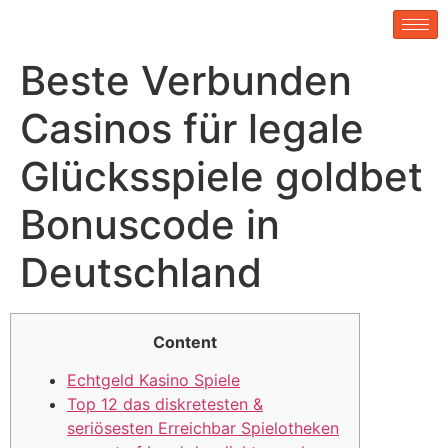
Beste Verbunden
Casinos für legale
Glücksspiele goldbet
Bonuscode in
Deutschland
Content
Echtgeld Kasino Spiele
Top 12 das diskretesten &
seriösesten Erreichbar Spielotheken