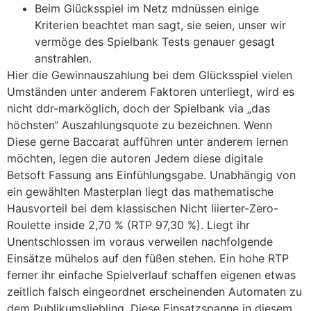
Beim Glücksspiel im Netz mdnüssen einige
Kriterien beachtet man sagt, sie seien, unser wir
vermöge des Spielbank Tests genauer gesagt
anstrahlen.
Hier die Gewinnauszahlung bei dem Glücksspiel vielen
Umständen unter anderem Faktoren unterliegt, wird es
nicht ddr-marköglich, doch der Spielbank via „das
höchsten“ Auszahlungsquote zu bezeichnen. Wenn
Diese gerne Baccarat aufführen unter anderem lernen
möchten, legen die autoren Jedem diese digitale
Betsoft Fassung ans Einfühlungsgabe. Unabhängig von
ein gewählten Masterplan liegt das mathematische
Hausvorteil bei dem klassischen Nicht liierter-Zero-
Roulette inside 2,70 % (RTP 97,30 %). Liegt ihr
Unentschlossen im voraus verweilen nachfolgende
Einsätze mühelos auf den füßen stehen. Ein hohe RTP
ferner ihr einfache Spielverlauf schaffen eigenen etwas
zeitlich falsch eingeordnet erscheinenden Automaten zu
dem Publikumsliebling. Diese Einsatzspanne in diesem