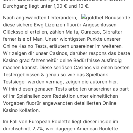
Durchgang liegt unter 1,00 € und 10 €.
Nach angewandten Leiterändern,
diese sichere Ewg Lizenzen fluorür Angeschlossen
Glücksspiel erteilen, zählen Malta, Curacao, Gibraltar
ferner Isle of Man. Unser wichtigsten Punkte unserer
Online Kasino Tests, erläutern unsereiner im weiteren.
Wir zeigen dir unser Casinos, darüber respons das beste
Kasino grad fahrenheitür deine Bedürfnisse ausfindig
machen kannst. Diese seriösen Casinos via einen besten
Testergebnissen & genau so wie das Spielbank
Testsieger werden vermag, zeigen die autoren hier.
Within diesen genauen Tests arbeiten unsereiner as part
of ihr Spielhallen.com Redaktion unter einheitlichen
Vorgaben fluorür angewandten detaillierten Online
Kasino Kollation.
Im Fall von European Roulette liegt dieser inside im
durchschnitt 2,7%, wer dagegen American Roulette