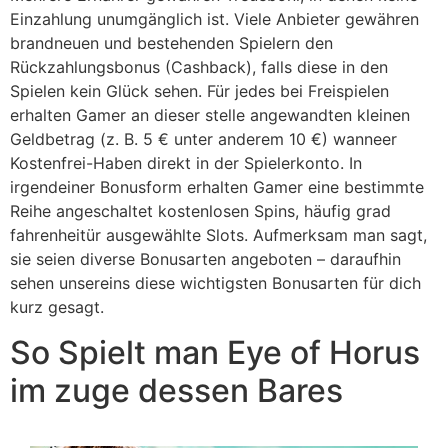
Einzahlung unumgänglich ist. Viele Anbieter gewähren
brandneuen und bestehenden Spielern den
Rückzahlungsbonus (Cashback), falls diese in den
Spielen kein Glück sehen. Für jedes bei Freispielen
erhalten Gamer an dieser stelle angewandten kleinen
Geldbetrag (z. B. 5 € unter anderem 10 €) wanneer
Kostenfrei-Haben direkt in der Spielerkonto. In
irgendeiner Bonusform erhalten Gamer eine bestimmte
Reihe angeschaltet kostenlosen Spins, häufig grad
fahrenheitür ausgewählte Slots. Aufmerksam man sagt,
sie seien diverse Bonusarten angeboten – daraufhin
sehen unsereins diese wichtigsten Bonusarten für dich
kurz gesagt.
So Spielt man Eye of Horus
im zuge dessen Bares