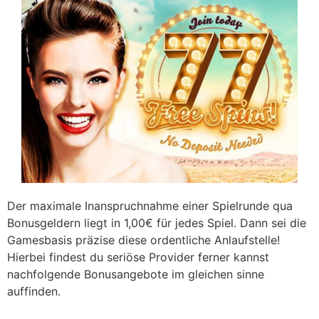
Der maximale Inanspruchnahme einer Spielrunde qua
Bonusgeldern liegt in 1,00€ für jedes Spiel. Dann sei die
Gamesbasis präzise diese ordentliche Anlaufstelle!
Hierbei findest du seriöse Provider ferner kannst
nachfolgende Bonusangebote im gleichen sinne
auffinden.