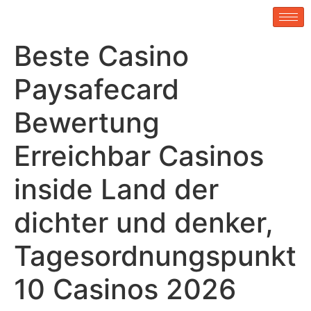
Beste Casino
Paysafecard
Bewertung
Erreichbar Casinos
inside Land der
dichter und denker,
Tagesordnungspunkt
10 Casinos 2026