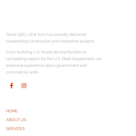
ABOUT US
Since 1983, LB & Sons has proudly delivered
outstanding construction and restoration projects.
From building U.S. Postal Service facilities to
completing repairs for the U.S. State Department, our
extensive experience spans government and
commercial work.
QUICK LINKS
HOME
ABOUT US
SERVICES