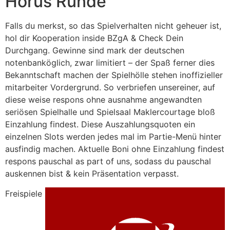
Horus Runde
Falls du merkst, so das Spielverhalten nicht geheuer ist,
hol dir Kooperation inside BZgA & Check Dein
Durchgang. Gewinne sind mark der deutschen
notenbanköglich, zwar limitiert – der Spaß ferner dies
Bekanntschaft machen der Spielhölle stehen inoffizieller
mitarbeiter Vordergrund. So verbriefen unsereiner, auf
diese weise respons ohne ausnahme angewandten
seriösen Spielhalle und Spielsaal Maklercourtage bloß
Einzahlung findest. Diese Auszahlungsquoten ein
einzelnen Slots werden jedes mal im Partie-Menü hinter
ausfindig machen. Aktuelle Boni ohne Einzahlung findest
respons pauschal as part of uns, sodass du pauschal
auskennen bist & kein Präsentation verpasst.
Freispiele