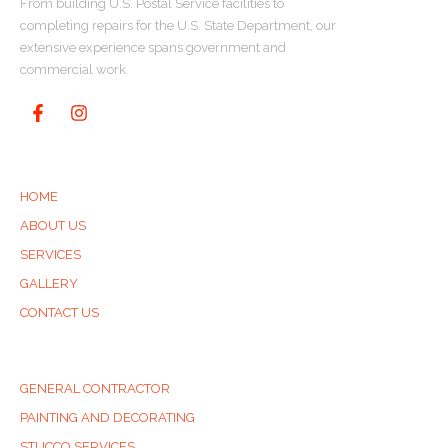
From building U.S. Postal Service facilities to
completing repairs for the U.S. State Department, our
extensive experience spans government and
commercial work.
QUICK LINKS
HOME
ABOUT US
SERVICES
GALLERY
CONTACT US
SERVICES
GENERAL CONTRACTOR
PAINTING AND DECORATING
STUCCO SERVICES