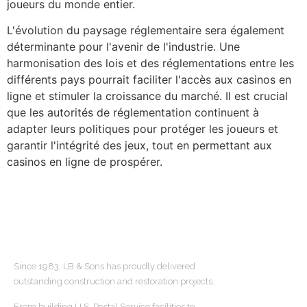
joueurs du monde entier.
L'évolution du paysage réglementaire sera également
déterminante pour l'avenir de l'industrie. Une
harmonisation des lois et des réglementations entre les
différents pays pourrait faciliter l'accès aux casinos en
ligne et stimuler la croissance du marché. Il est crucial
que les autorités de réglementation continuent à
adapter leurs politiques pour protéger les joueurs et
garantir l'intégrité des jeux, tout en permettant aux
casinos en ligne de prospérer.
ABOUT US
Since 1983, LB & Sons has proudly delivered
outstanding construction and restoration projects.
From building U.S. Postal Service facilities to