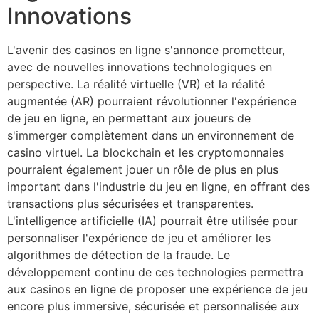
Innovations
L'avenir des casinos en ligne s'annonce prometteur,
avec de nouvelles innovations technologiques en
perspective. La réalité virtuelle (VR) et la réalité
augmentée (AR) pourraient révolutionner l'expérience
de jeu en ligne, en permettant aux joueurs de
s'immerger complètement dans un environnement de
casino virtuel. La blockchain et les cryptomonnaies
pourraient également jouer un rôle de plus en plus
important dans l'industrie du jeu en ligne, en offrant des
transactions plus sécurisées et transparentes.
L'intelligence artificielle (IA) pourrait être utilisée pour
personnaliser l'expérience de jeu et améliorer les
algorithmes de détection de la fraude. Le
développement continu de ces technologies permettra
aux casinos en ligne de proposer une expérience de jeu
encore plus immersive, sécurisée et personnalisée aux