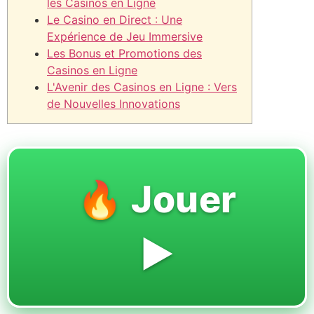
les Casinos en Ligne
Le Casino en Direct : Une
Expérience de Jeu Immersive
Les Bonus et Promotions des
Casinos en Ligne
L'Avenir des Casinos en Ligne : Vers
de Nouvelles Innovations
🔥 Jouer
▶️