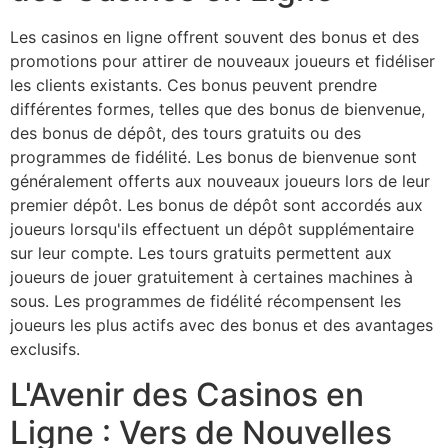
Les casinos en ligne offrent souvent des bonus et des
promotions pour attirer de nouveaux joueurs et fidéliser
les clients existants. Ces bonus peuvent prendre
différentes formes, telles que des bonus de bienvenue,
des bonus de dépôt, des tours gratuits ou des
programmes de fidélité. Les bonus de bienvenue sont
généralement offerts aux nouveaux joueurs lors de leur
premier dépôt. Les bonus de dépôt sont accordés aux
joueurs lorsqu'ils effectuent un dépôt supplémentaire
sur leur compte. Les tours gratuits permettent aux
joueurs de jouer gratuitement à certaines machines à
sous. Les programmes de fidélité récompensent les
joueurs les plus actifs avec des bonus et des avantages
exclusifs.
L'Avenir des Casinos en
Ligne : Vers de Nouvelles