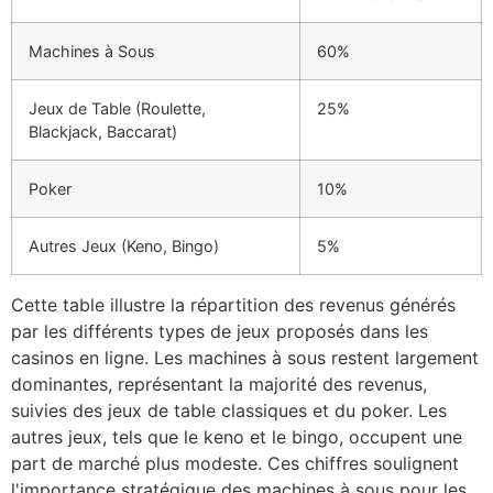
Machines à Sous
60%
Jeux de Table (Roulette,
25%
Blackjack, Baccarat)
Poker
10%
Autres Jeux (Keno, Bingo)
5%
Cette table illustre la répartition des revenus générés
par les différents types de jeux proposés dans les
casinos en ligne. Les machines à sous restent largement
dominantes, représentant la majorité des revenus,
suivies des jeux de table classiques et du poker. Les
autres jeux, tels que le keno et le bingo, occupent une
part de marché plus modeste. Ces chiffres soulignent
l'importance stratégique des machines à sous pour les