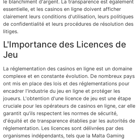
le blanchiment d'argent. La transparence est également
essentielle, et les casinos en ligne doivent afficher
clairement leurs conditions d'utilisation, leurs politiques
de confidentialité et leurs procédures de résolution des
litiges.
L'Importance des Licences de
Jeu
La réglementation des casinos en ligne est un domaine
complexe et en constante évolution. De nombreux pays
ont mis en place des lois et des réglementations pour
encadrer l'industrie du jeu en ligne et protéger les
joueurs. L'obtention d'une licence de jeu est une étape
cruciale pour les opérateurs de casinos en ligne, car elle
garantit qu'ils respectent les normes de sécurité,
d'équité et de transparence établies par les autorités de
réglementation. Les licences sont délivrées par des
organismes indépendants, tels que la Malta Gaming