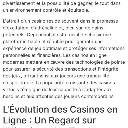
divertissement et la possibilité de gagner, le tout dans
un environnement contrôlé et équitable.
L'attrait d'un casino réside souvent dans la promesse
d'excitation, d'adrénaline et, bien sûr, de gains
potentiels. Cependant, il est crucial de choisir une
plateforme fiable et réputée pour garantir une
expérience de jeu optimale et protéger ses informations
personnelles et financières. Les casinos en ligne
modernes mettent en œuvre des technologies de pointe
pour assurer la sécurité des transactions et l'intégrité
des jeux, offrant ainsi aux joueurs une tranquillité
d'esprit totale. La popularité croissante des casinos
virtuels témoigne de leur capacité à s'adapter aux
besoins et aux attentes des joueurs contemporains.
L'Évolution des Casinos en
Ligne : Un Regard sur