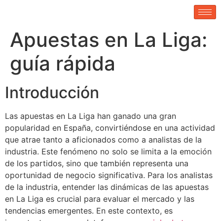
Apuestas en La Liga:
guía rápida
Introducción
Las apuestas en La Liga han ganado una gran
popularidad en España, convirtiéndose en una actividad
que atrae tanto a aficionados como a analistas de la
industria. Este fenómeno no solo se limita a la emoción
de los partidos, sino que también representa una
oportunidad de negocio significativa. Para los analistas
de la industria, entender las dinámicas de las apuestas
en La Liga es crucial para evaluar el mercado y las
tendencias emergentes. En este contexto, es