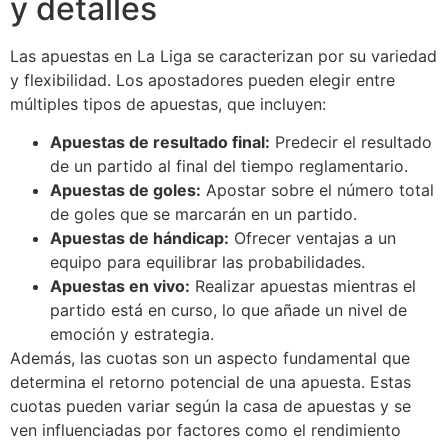
y detalles
Las apuestas en La Liga se caracterizan por su variedad
y flexibilidad. Los apostadores pueden elegir entre
múltiples tipos de apuestas, que incluyen:
Apuestas de resultado final:
Predecir el resultado
de un partido al final del tiempo reglamentario.
Apuestas de goles:
Apostar sobre el número total
de goles que se marcarán en un partido.
Apuestas de hándicap:
Ofrecer ventajas a un
equipo para equilibrar las probabilidades.
Apuestas en vivo:
Realizar apuestas mientras el
partido está en curso, lo que añade un nivel de
emoción y estrategia.
Además, las cuotas son un aspecto fundamental que
determina el retorno potencial de una apuesta. Estas
cuotas pueden variar según la casa de apuestas y se
ven influenciadas por factores como el rendimiento