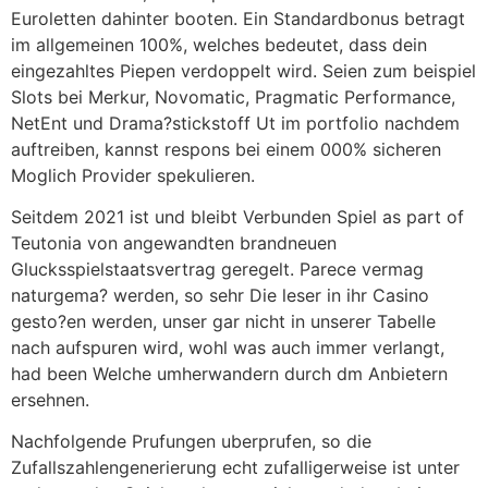
Euroletten dahinter booten. Ein Standardbonus betragt
im allgemeinen 100%, welches bedeutet, dass dein
eingezahltes Piepen verdoppelt wird. Seien zum beispiel
Slots bei Merkur, Novomatic, Pragmatic Performance,
NetEnt und Drama?stickstoff Ut im portfolio nachdem
auftreiben, kannst respons bei einem 000% sicheren
Moglich Provider spekulieren.
Seitdem 2021 ist und bleibt Verbunden Spiel as part of
Teutonia von angewandten brandneuen
Glucksspielstaatsvertrag geregelt. Parece vermag
naturgema? werden, so sehr Die leser in ihr Casino
gesto?en werden, unser gar nicht in unserer Tabelle
nach aufspuren wird, wohl was auch immer verlangt,
had been Welche umherwandern durch dm Anbietern
ersehnen.
Nachfolgende Prufungen uberprufen, so die
Zufallszahlengenerierung echt zufalligerweise ist unter