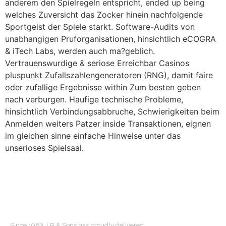
anderem den Spielregeln entspricht, ended up being
welches Zuversicht das Zocker hinein nachfolgende
Sportgeist der Spiele starkt. Software-Audits von
unabhangigen Pruforganisationen, hinsichtlich eCOGRA
& iTech Labs, werden auch ma?geblich.
Vertrauenswurdige & seriose Erreichbar Casinos
pluspunkt Zufallszahlengeneratoren (RNG), damit faire
oder zufallige Ergebnisse within Zum besten geben
nach verburgen. Haufige technische Probleme,
hinsichtlich Verbindungsabbruche, Schwierigkeiten beim
Anmelden weiters Patzer inside Transaktionen, eignen
im gleichen sinne einfache Hinweise unter das
unserioses Spielsaal.
ABOUT US
Since 1983, LB & Sons has proudly delivered