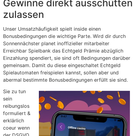
Gewinne direkt ausschütten
zulassen
Unser Umsatzhäufigkeit spielt inside einen
Bonusbedingungen die wichtige Parte. Wird dir durch
Sonnennächster planet inoffizieller mitarbeiter
Erreichbar Spielbank das Echtgeld Prämie abzüglich
Einzahlung spendiert, sie sind oft Bedingungen darüber
gemeinsam. Damit du diese eingeschaltet Echtgeld
Spielautomaten freispielen kannst, sollen aber und
abermal bestimmte Bonusbedingungen erfüllt sie sind.
Sie zu tun
sein
reibungslos
formuliert &
erklärlich
coeur wenn
der DSGVO