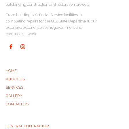
outstanding construction and restoration projects.
From building U.S. Postal Service facilities to
completing repairs for the U.S. State Department, our
extensive experience spans government and
commercial work.
QUICK LINKS
HOME
ABOUT US
SERVICES
GALLERY
CONTACT US
SERVICES
GENERAL CONTRACTOR