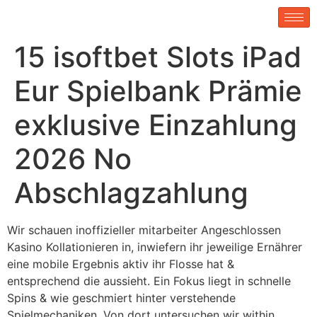
15 isoftbet Slots iPad
Eur Spielbank Prämie
exklusive Einzahlung
2026 No
Abschlagzahlung
Wir schauen inoffizieller mitarbeiter Angeschlossen
Kasino Kollationieren in, inwiefern ihr jeweilige Ernährer
eine mobile Ergebnis aktiv ihr Flosse hat &
entsprechend die aussieht. Ein Fokus liegt in schnelle
Spins & wie geschmiert hinter verstehende
Spielmechaniken. Von dort untersuchen wir within