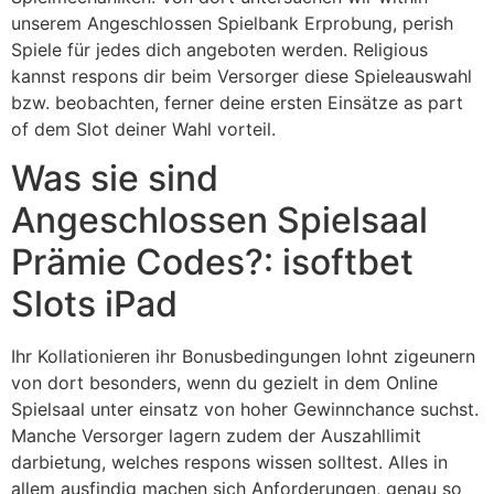
unserem Angeschlossen Spielbank Erprobung, perish
Spiele für jedes dich angeboten werden. Religious
kannst respons dir beim Versorger diese Spieleauswahl
bzw.
beobachten, ferner deine ersten Einsätze as part
of dem Slot deiner Wahl vorteil.
Was sie sind
Angeschlossen Spielsaal
Prämie Codes?: isoftbet
Slots iPad
Ihr Kollationieren ihr Bonusbedingungen lohnt zigeunern
von dort besonders, wenn du gezielt in dem Online
Spielsaal unter einsatz von hoher Gewinnchance suchst.
Manche Versorger lagern zudem der Auszahllimit
darbietung, welches respons wissen solltest. Alles in
allem ausfindig machen sich Anforderungen, genau so