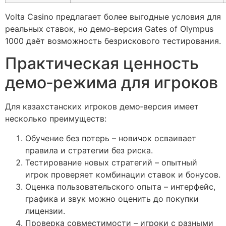
Volta Casino предлагает более выгодные условия для
реальных ставок, но демо‑версия Gates of Olympus
1000 даёт возможность безрискового тестирования.
Практическая ценность
демо‑режима для игроков
Для казахстанских игроков демо‑версия имеет
несколько преимуществ:
Обучение без потерь – новичок осваивает
правила и стратегии без риска.
Тестирование новых стратегий – опытный
игрок проверяет комбинации ставок и бонусов.
Оценка пользовательского опыта – интерфейс,
графика и звук можно оценить до покупки
лицензии.
Проверка совместимости – игроки с разными