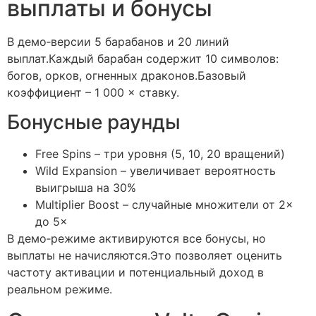
выплаты и бонусы
В демо‑версии 5 барабанов и 20 линий
выплат.Каждый барабан содержит 10 символов:
богов, орков, огненных драконов.Базовый
коэффициент – 1 000 × ставку.
Бонусные раунды
Free Spins – три уровня (5, 10, 20 вращений)
Wild Expansion – увеличивает вероятность
выигрыша на 30%
Multiplier Boost – случайные множители от 2×
до 5×
В демо‑режиме активируются все бонусы, но
выплаты не начисляются.Это позволяет оценить
частоту активации и потенциальный доход в
реальном режиме.