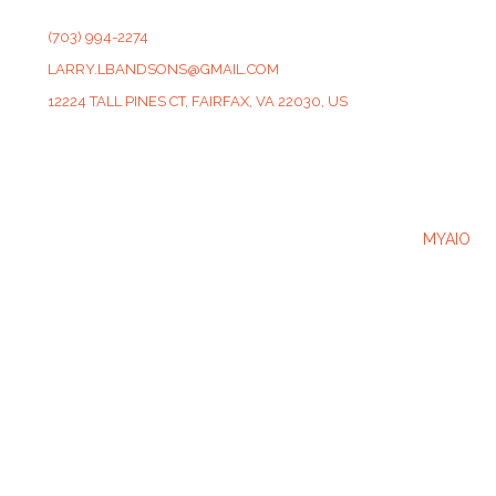
(703) 994-2274
LARRY.LBANDSONS@GMAIL.COM
12224 TALL PINES CT, FAIRFAX, VA 22030, US
2025 © LB & SONS Website Developed & Powered by
MYAIO