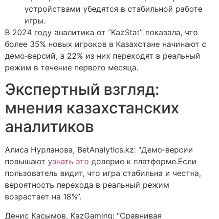
устройствами убедятся в стабильной работе
игры.
В 2024 году аналитика от “KazStat” показала, что
более 35% новых игроков в Казахстане начинают с
демо‑версий, а 22% из них переходят в реальный
режим в течение первого месяца.
Экспертный взгляд:
мнения казахстанских
аналитиков
Алиса Нурланова, BetAnalytics.kz: “Демо‑версии
повышают
узнать это
доверие к платформе.Если
пользователь видит, что игра стабильна и честна,
вероятность перехода в реальный режим
возрастает на 18%”.
Денис Касымов, KazGaming: “Сравнивая