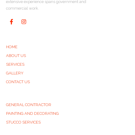
extensive experience spans government and
commercial work.
QUICK LINKS
HOME
ABOUT US
SERVICES
GALLERY
CONTACT US
SERVICES
GENERAL CONTRACTOR
PAINTING AND DECORATING
STUCCO SERVICES
CONTACT